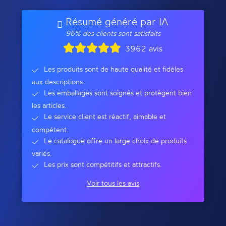
Résumé généré par IA
96% des clients sont satisfaits
3962 avis
Les produits sont de haute qualité et fidèles
aux descriptions.
Les emballages sont soignés et protègent bien
les articles.
Le service client est réactif, aimable et
compétent.
Le catalogue offre un large choix de produits
variés.
Les prix sont compétitifs et attractifs.
Voir tous les avis