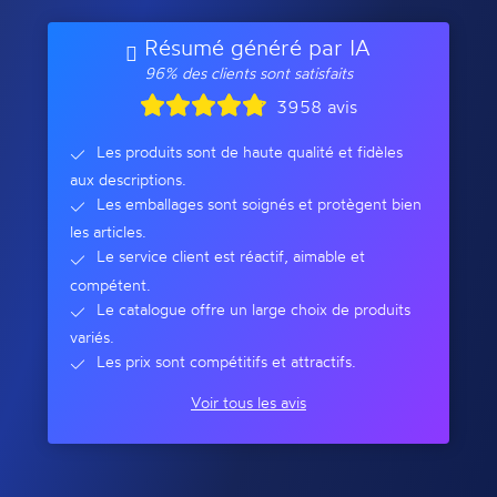
Résumé généré par IA
96% des clients sont satisfaits
3958 avis
Les produits sont de haute qualité et fidèles
aux descriptions.
Les emballages sont soignés et protègent bien
les articles.
Le service client est réactif, aimable et
compétent.
Le catalogue offre un large choix de produits
variés.
Les prix sont compétitifs et attractifs.
Voir tous les avis