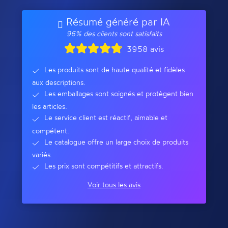
Résumé généré par IA
96% des clients sont satisfaits
3958 avis
Les produits sont de haute qualité et fidèles
aux descriptions.
Les emballages sont soignés et protègent bien
les articles.
Le service client est réactif, aimable et
compétent.
Le catalogue offre un large choix de produits
variés.
Les prix sont compétitifs et attractifs.
Voir tous les avis