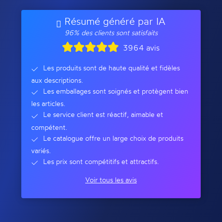
Résumé généré par IA
96% des clients sont satisfaits
3964 avis
Les produits sont de haute qualité et fidèles
aux descriptions.
Les emballages sont soignés et protègent bien
les articles.
Le service client est réactif, aimable et
compétent.
Le catalogue offre un large choix de produits
variés.
Les prix sont compétitifs et attractifs.
Voir tous les avis