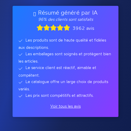
Résumé généré par IA
96% des clients sont satisfaits
3962 avis
Les produits sont de haute qualité et fidèles
aux descriptions.
Les emballages sont soignés et protègent bien
les articles.
Le service client est réactif, aimable et
compétent.
Le catalogue offre un large choix de produits
variés.
Les prix sont compétitifs et attractifs.
Voir tous les avis