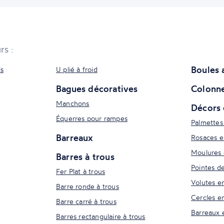
rs :
Boules 
ls
U plié à froid
Bagues décoratives
Colonne
Manchons
Décors 
Équerres pour rampes
Palmettes
Barreaux
Rosaces e
Moulures 
Barres à trous
Pointes d
Fer Plat à trous
Volutes e
Barre ronde à trous
Cercles e
Barre carré à trous
Barreaux 
Barres rectangulaire à trous