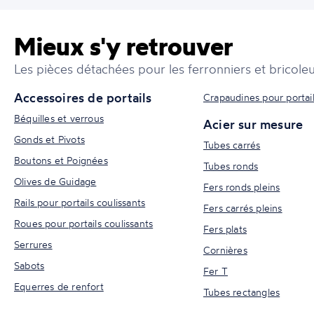
Mieux s'y retrouver
Les pièces détachées pour les ferronniers et bricoleu
Accessoires de portails
Crapaudines pour portai
Béquilles et verrous
Acier sur mesure
Gonds et Pivots
Tubes carrés
Boutons et Poignées
Tubes ronds
Olives de Guidage
Fers ronds pleins
Rails pour portails coulissants
Fers carrés pleins
Roues pour portails coulissants
Fers plats
Serrures
Cornières
Sabots
Fer T
Equerres de renfort
Tubes rectangles