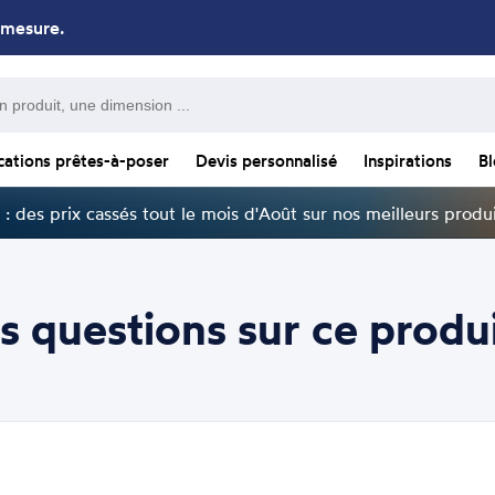
 mesure.
cations prêtes-à-poser
Devis personnalisé
Inspirations
B
: des prix cassés tout le mois d'Août sur nos meilleurs produi
s questions sur ce produi