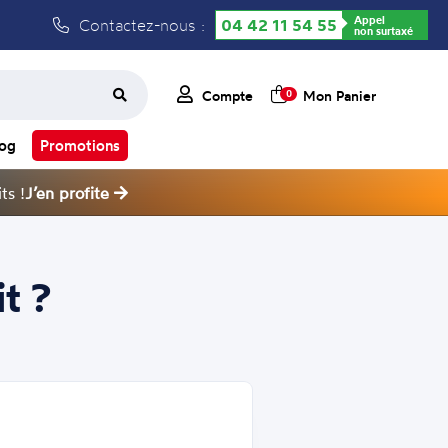
Appel
Contactez-nous :
04 42 11 54 55
non surtaxé
Compte
Mon Panier
0
log
Promotions
ts !
J’en profite
t ?