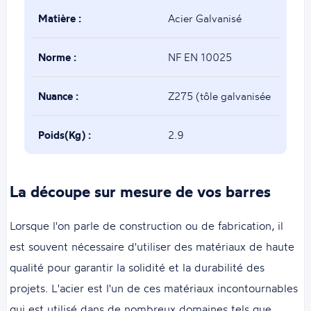
Matière :
Acier Galvanisé
Norme :
NF EN 10025
Nuance :
Z275 (tôle galvanisée
puis tube soudé)
Poids(Kg) :
2.9
La découpe sur mesure de vos barres
Lorsque l'on parle de construction ou de fabrication, il
est souvent nécessaire d'utiliser des matériaux de haute
qualité pour garantir la solidité et la durabilité des
projets. L'acier est l'un de ces matériaux incontournables
qui est utilisé dans de nombreux domaines tels que