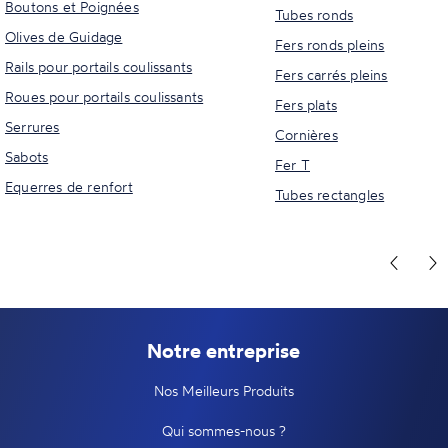
Boutons et Poignées
Tubes ronds
Olives de Guidage
Fers ronds pleins
Rails pour portails coulissants
Fers carrés pleins
Roues pour portails coulissants
Fers plats
Serrures
Cornières
Sabots
Fer T
Equerres de renfort
Tubes rectangles
Notre entreprise
Nos Meilleurs Produits
Qui sommes-nous ?