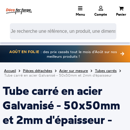
Menu
Compte
Panier
AOÛT EN FOLIE
: des prix cassés tout le mois d'Août sur nos
meilleurs produits !
Accueil
Pièces détachées
Acier sur mesure
Tubes carrés
Tube carré en acier Galvanisé - 50x50mm et 2mm d'épaisseur
Tube carré en acier
Galvanisé - 50x50mm
et 2mm d'épaisseur -