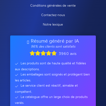
Conditions générales de vente
Contactez-nous
Notre lexique
Résumé généré par IA
96% des clients sont satisfaits
3960 avis
Les produits sont de haute qualité et fidèles
aux descriptions.
Les emballages sont soignés et protègent bien
les articles.
Le service client est réactif, aimable et
compétent.
Le catalogue offre un large choix de produits
variés.