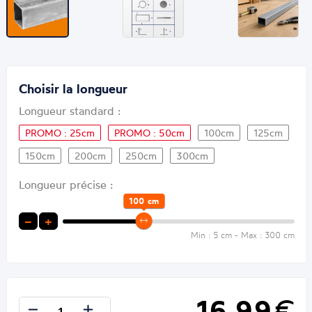
Choisir la longueur
Longueur standard :
PROMO : 25cm
PROMO : 50cm
100cm
125cm
150cm
200cm
250cm
300cm
Longueur précise :
100
cm
−
+
Min : 5 cm - Max : 300 cm
16,99
€