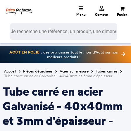
Menu
Compte
Panier
AOÛT EN FOLIE
: des prix cassés tout le mois d'Août sur nos
meilleurs produits !
Accueil
Pièces détachées
Acier sur mesure
Tubes carrés
Tube carré en acier Galvanisé - 40x40mm et 3mm d'épaisseur
Tube carré en acier
Galvanisé - 40x40mm
et 3mm d'épaisseur -