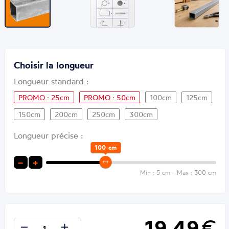
Choisir la longueur
Longueur standard :
PROMO : 25cm
PROMO : 50cm
100cm
125cm
150cm
200cm
250cm
300cm
Longueur précise :
100
cm
−
+
Min : 5 cm - Max : 300 cm
19,49
€