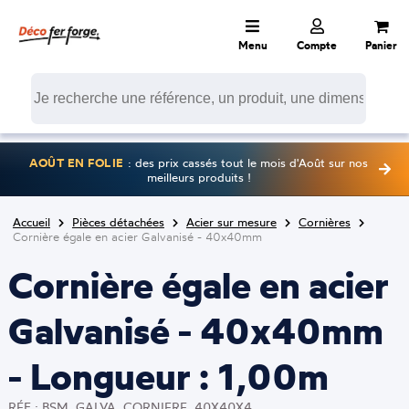
Menu
Compte
Panier
AOÛT EN FOLIE
: des prix cassés tout le mois d'Août sur nos
meilleurs produits !
Accueil
Pièces détachées
Acier sur mesure
Cornières
Cornière égale en acier Galvanisé - 40x40mm
Cornière égale en acier
Galvanisé - 40x40mm
- Longueur : 1,00m
RÉF : BSM_GALVA_CORNIERE_40X40X4