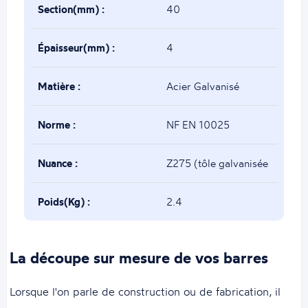
Section(mm) :
40
Épaisseur(mm) :
4
Matière :
Acier Galvanisé
Norme :
NF EN 10025
Nuance :
Z275 (tôle galvanisée
puis tube soudé)
Poids(Kg) :
2.4
La découpe sur mesure de vos barres
Lorsque l'on parle de construction ou de fabrication, il