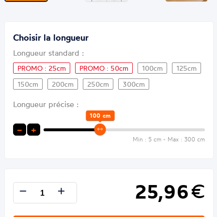
Choisir la longueur
Longueur standard :
PROMO : 25cm
PROMO : 50cm
100cm
125cm
150cm
200cm
250cm
300cm
Longueur précise :
100
cm
−
+
Min : 5 cm - Max : 300 cm
25,96
€