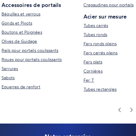
Accessoires de portails
Crapaudines pour portails
Béquilles et verrous
Acier sur mesure
Gonds et Pivots
Tubes carrés
Boutons et Poignées
Tubes ronds
Olives de Guidage
Fers ronds pleins
Rails pour portails coulissants
Fers carrés pleins
Roues pour portails coulissants
Fers plats
Serrures
Cornières
Sabots
Fer T
Equerres de renfort
Tubes rectangles