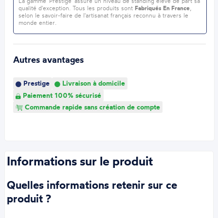
La gamme 'Prestige' assure un niveau de standing élevé de part sa
qualité d'exception. Tous les produits sont
Fabriqués En France
,
selon le savoir-faire de l'artisanat français reconnu à travers le
monde entier.
Autres avantages
Prestige
Livraison à domicile
Paiement 100% sécurisé
Commande rapide sans création de compte
Informations sur le produit
Quelles informations retenir sur ce
produit ?