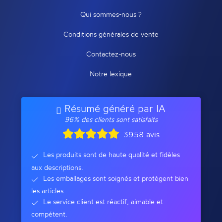
Qui sommes-nous ?
Conditions générales de vente
Contactez-nous
Notre lexique
Résumé généré par IA
96% des clients sont satisfaits
3958 avis
Les produits sont de haute qualité et fidèles
aux descriptions.
Les emballages sont soignés et protègent bien
les articles.
Le service client est réactif, aimable et
compétent.