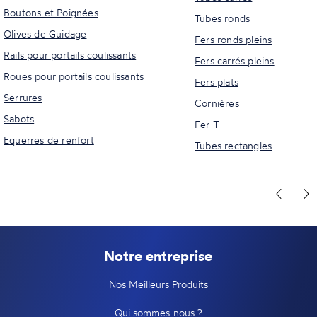
Boutons et Poignées
Tubes ronds
Olives de Guidage
Fers ronds pleins
Rails pour portails coulissants
Fers carrés pleins
Roues pour portails coulissants
Fers plats
Serrures
Cornières
Sabots
Fer T
Equerres de renfort
Tubes rectangles
Notre entreprise
Nos Meilleurs Produits
Qui sommes-nous ?