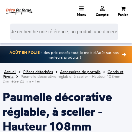
Menu
Compte
Panier
AOÛT EN FOLIE
: des prix cassés tout le mois d'Août sur nos
meilleurs produits !
Accueil
Pièces détachées
Accessoires de portails
Gonds et
Pivots
Paumelle décorative réglable, à sceller - Hauteur 108mm
Diamètre 22mm - Fer
Paumelle décorative
réglable, à sceller -
Hauteur 108mm