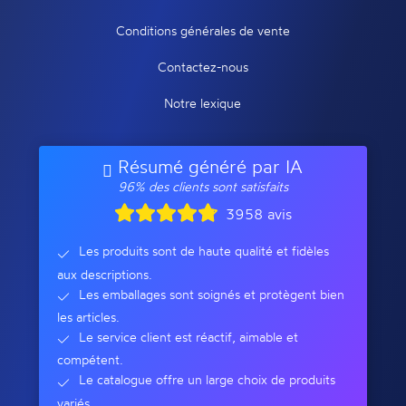
Conditions générales de vente
Contactez-nous
Notre lexique
Résumé généré par IA
96% des clients sont satisfaits
3958 avis
Les produits sont de haute qualité et fidèles
aux descriptions.
Les emballages sont soignés et protègent bien
les articles.
Le service client est réactif, aimable et
compétent.
Le catalogue offre un large choix de produits
variés.