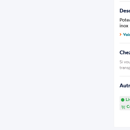
Desc
Pote
inox
Voi
Che
Si vo
trans
Aut
Li
Co