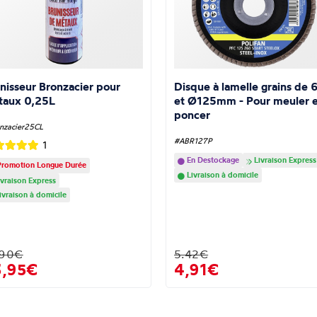
nisseur Bronzacier pour
Disque à lamelle grains de 
taux 0,25L
et Ø125mm - Pour meuler e
poncer
nzacier25CL
#ABR127P
1
En Destockage
Livraison Express
romotion Longue Durée
Livraison à domicile
vraison Express
ivraison à domicile
.90€
5.42€
3,95€
4,91€