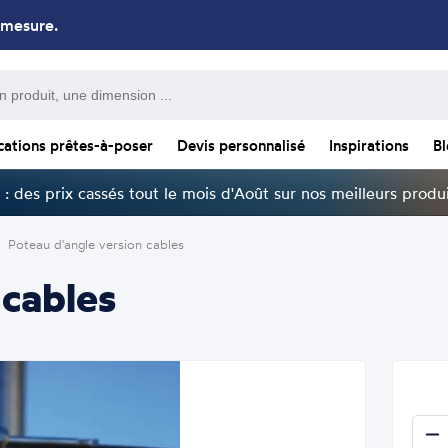
 mesure.
cations prêtes-à-poser
Devis personnalisé
Inspirations
B
: des prix cassés tout le mois d'Août sur nos meilleurs produi
Poteau d'angle version cables
 cables