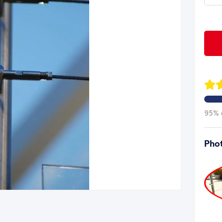
95% d
Phot