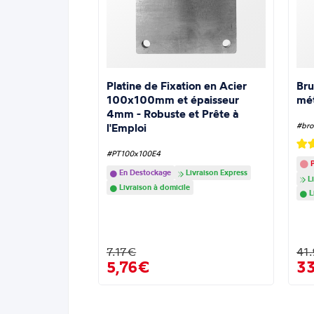
Platine de Fixation en Acier
Bru
100x100mm et épaisseur
mé
4mm - Robuste et Prête à
l'Emploi
#bro
#PT100x100E4
P
En Destockage
Livraison Express
Li
Livraison à domicile
L
7.17€
41
5,76€
3