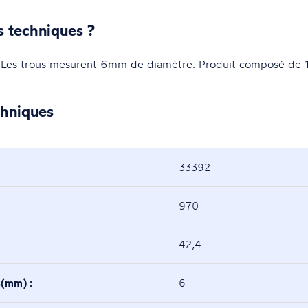
s techniques ?
s trous mesurent 6mm de diamètre. Produit composé de 10 
chniques
33392
970
42,4
s(mm) :
6