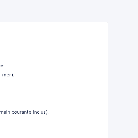
es.
e mer).
main courante inclus).