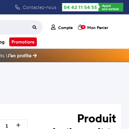
Appel
Contactez-nous :
04 42 11 54 55
non surtaxé
Compte
Mon Panier
0
log
Promotions
ts !
J’en profite
Produit