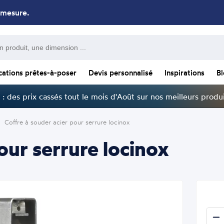
 mesure.
cations prêtes-à-poser
Devis personnalisé
Inspirations
B
: des prix cassés tout le mois d'Août sur nos meilleurs produi
Coffre à souder acier pour serrure locinox
our serrure locinox