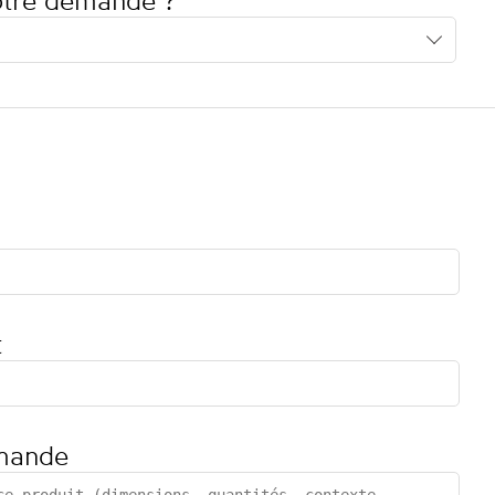
votre demande ?
t
mande