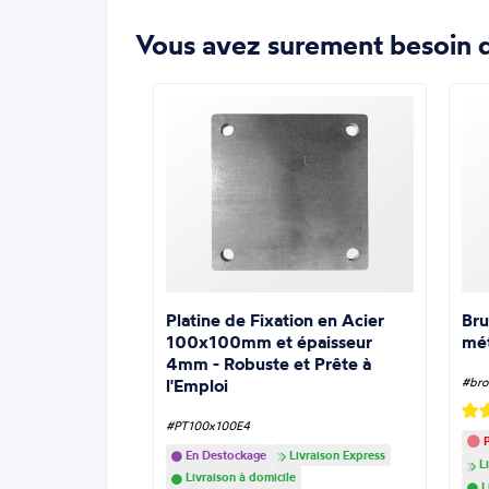
Vous avez surement besoin d
Platine de Fixation en Acier
Bru
100x100mm et épaisseur
mé
4mm - Robuste et Prête à
l'Emploi
#bro
#PT100x100E4
P
En Destockage
Livraison Express
Li
Livraison à domicile
L