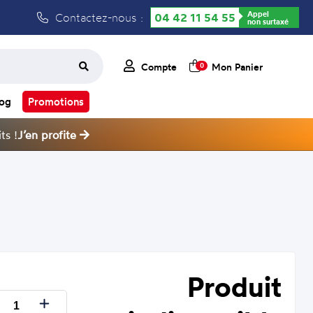
Appel
Contactez-nous :
04 42 11 54 55
non surtaxé
Compte
Mon Panier
0
log
Promotions
ts !
J’en profite
Produit