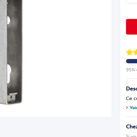
95% d
Desc
Ce c
Voi
Che
Si vo