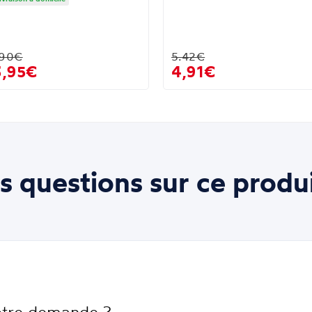
.90€
5.42€
3,95€
4,91€
s questions sur ce produi