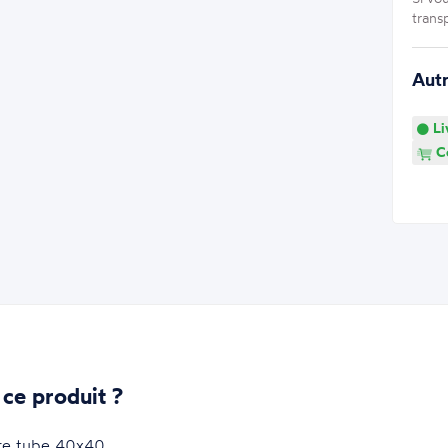
trans
Aut
Li
Co
 ce produit ?
tre tube 40x40.