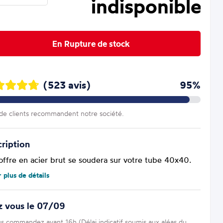
indisponible
En Rupture de stock
(523 avis)
95%
e clients recommandent notre société.
ription
offre en acier brut se soudera sur votre tube 40x40.
r plus de détails
z vous le 07/09
us commandez avant 16h (Délai indicatif soumis aux aléas du