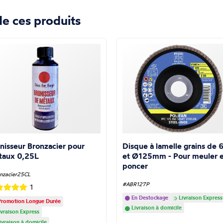
e ces produits
nisseur Bronzacier pour
Disque à lamelle grains de 
taux 0,25L
et Ø125mm - Pour meuler e
poncer
nzacier25CL
#ABR127P
1
En Destockage
Livraison Express
romotion Longue Durée
Livraison à domicile
vraison Express
ivraison à domicile