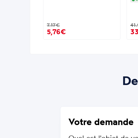
7.17€
41
5,76€
3
De
Votre demande