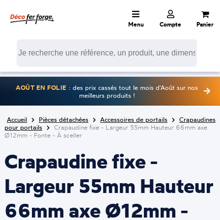
Menu
Compte
Panier
AOÛT EN FOLIE
: des prix cassés tout le mois d'Août sur nos
meilleurs produits !
Accueil
Pièces détachées
Accessoires de portails
Crapaudines
pour portails
Crapaudine fixe - Largeur 55mm Hauteur 66mm axe
Ø12mm - Fonte - À sceller
Crapaudine fixe -
Largeur 55mm Hauteur
66mm axe Ø12mm -