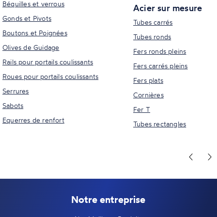
Béquilles et verrous
Acier sur mesure
Gonds et Pivots
Tubes carrés
Boutons et Poignées
Tubes ronds
Olives de Guidage
Fers ronds pleins
Rails pour portails coulissants
Fers carrés pleins
Roues pour portails coulissants
Fers plats
Serrures
Cornières
Sabots
Fer T
Equerres de renfort
Tubes rectangles
Notre entreprise