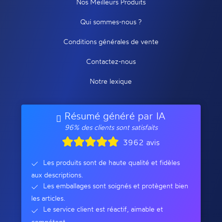
Nos Meilleurs Produits
Qui sommes-nous ?
Conditions générales de vente
Contactez-nous
Notre lexique
Résumé généré par IA
96% des clients sont satisfaits
3962 avis
Les produits sont de haute qualité et fidèles
aux descriptions.
Les emballages sont soignés et protègent bien
les articles.
Le service client est réactif, aimable et
compétent.