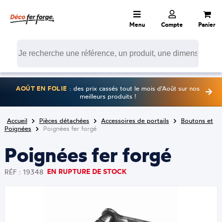
Menu
Compte
Panier
AOÛT EN FOLIE
: des prix cassés tout le mois d'Août sur nos
meilleurs produits !
Accueil
Pièces détachées
Accessoires de portails
Boutons et
Poignées
Poignées fer forgé
Poignées fer forgé
EN RUPTURE DE STOCK
RÉF : 19348