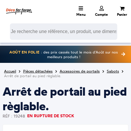
Menu
Compte
Panier
AOÛT EN FOLIE
: des prix cassés tout le mois d'Août sur nos
meilleurs produits !
Accueil
Pièces détachées
Accessoires de portails
Sabots
Arrêt de portail au pied règlable.
Arrêt de portail au pied
règlable.
EN RUPTURE DE STOCK
RÉF : 19248