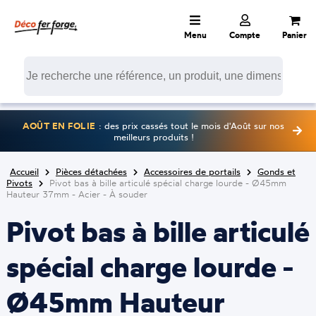
Menu
Compte
Panier
AOÛT EN FOLIE
: des prix cassés tout le mois d'Août sur nos
meilleurs produits !
Accueil
Pièces détachées
Accessoires de portails
Gonds et
Pivots
Pivot bas à bille articulé spécial charge lourde - Ø45mm
Hauteur 37mm - Acier - À souder
Pivot bas à bille articulé
spécial charge lourde -
Ø45mm Hauteur