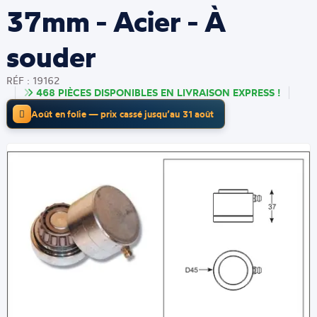
37mm - Acier - À
souder
RÉF : 19162
468 PIÈCES DISPONIBLES EN LIVRAISON EXPRESS !
Août en folie — prix cassé jusqu’au 31 août