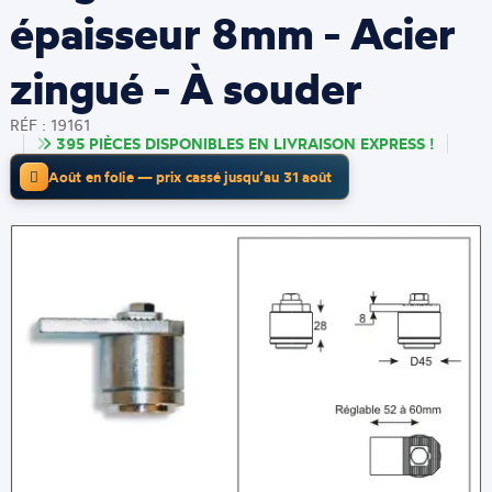
épaisseur 8mm - Acier
zingué - À souder
RÉF : 19161
395 PIÈCES DISPONIBLES EN LIVRAISON EXPRESS !
Août en folie — prix cassé jusqu’au 31 août