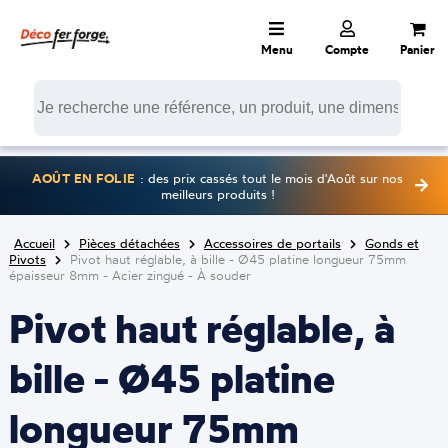
Menu
Compte
Panier
AOÛT EN FOLIE
: des prix cassés tout le mois d'Août sur nos
meilleurs produits !
Accueil
Pièces détachées
Accessoires de portails
Gonds et
Pivots
Pivot haut réglable, à bille - Ø45 platine longueur 75mm
épaisseur 8mm - Acier zingué - À souder
Pivot haut réglable, à
bille - Ø45 platine
longueur 75mm