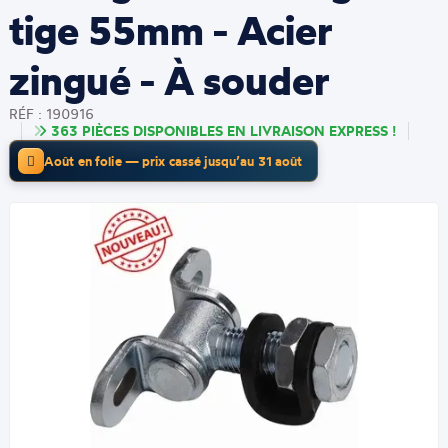
tige 55mm - Acier
zingué - À souder
RÉF : 190916
363 PIÈCES DISPONIBLES EN LIVRAISON EXPRESS !
Août en folie — prix cassé jusqu’au 31 août