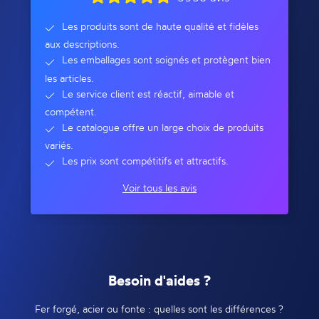
Les produits sont de haute qualité et fidèles
aux descriptions.
Les emballages sont soignés et protègent bien
les articles.
Le service client est réactif, aimable et
compétent.
Le catalogue offre un large choix de produits
variés.
Les prix sont compétitifs et attractifs.
Voir tous les avis
Besoin d'aides ?
Fer forgé, acier ou fonte : quelles sont les différences ?