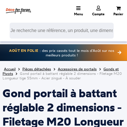
Menu
Compte
Panier
AOÛT EN FOLIE
: des prix cassés tout le mois d'Août sur nos
meilleurs produits !
Accueil
Pièces détachées
Accessoires de portails
Gonds et
Pivots
Gond portail à battant réglable 2 dimensions - Filetage M20
Longueur tige 55mm - Acier zingué - À souder
Gond portail à battant
réglable 2 dimensions -
Filetage M20 Longueur