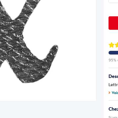
95% d
Desc
Lett
Voi
Chez
Si vo