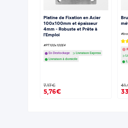
Platine de Fixation en Acier
Bru
100x100mm et épaisseur
mé
4mm - Robuste et Prête à
l'Emploi
#bro
#PT100x100E4
P
En Destockage
Livraison Express
Li
Livraison à domicile
L
7.17€
41
5,76€
3