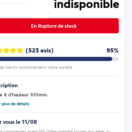
indisponible
En Rupture de stock
(523 avis)
95%
e clients recommandent notre société.
ription
re X d'hauteur 100mm.
r plus de détails
 vous le 11/08
us commandez avant 16h (Délai indicatif soumis aux aléas du