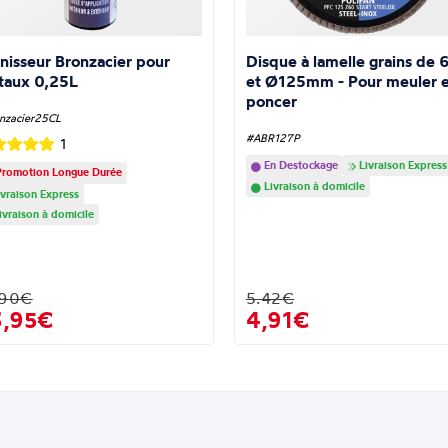
nisseur Bronzacier pour
Disque à lamelle grains de 
taux 0,25L
et Ø125mm - Pour meuler e
poncer
nzacier25CL
#ABR127P
1
En Destockage
Livraison Express
romotion Longue Durée
Livraison à domicile
vraison Express
ivraison à domicile
.90€
5.42€
3,95€
4,91€