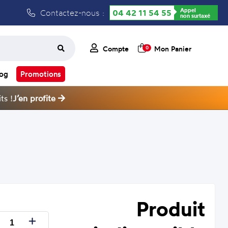
Appel
Contactez-nous :
04 42 11 54 55
non surtaxé
Compte
Mon Panier
0
log
Promotions
ts !
J’en profite
Produit