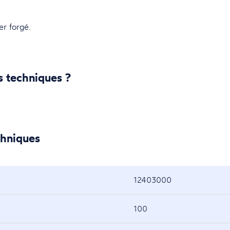
er forgé.
s techniques ?
chniques
12403000
100