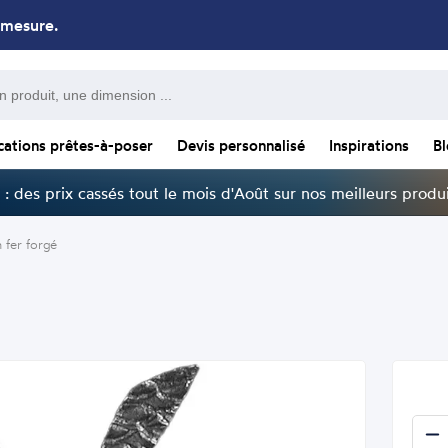
 mesure.
cations prêtes-à-poser
Devis personnalisé
Inspirations
B
: des prix cassés tout le mois d'Août sur nos meilleurs produi
 fer forgé