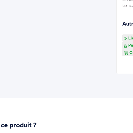
trans
Aut
Li
Pa
Co
 ce produit ?