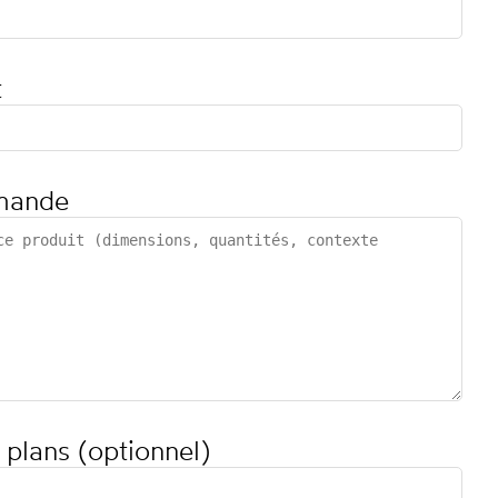
t
mande
 plans (optionnel)