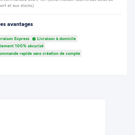
port et aux stocks)
res avantages
vraison Express
Livraison à domicile
iement 100% sécurisé
mmande rapide sans création de compte