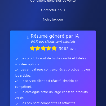
Conditions générales de vente
Contactez-nous
Notre lexique
Résumé généré par IA
96% des clients sont satisfaits
3962 avis
Les produits sont de haute qualité et fidèles
aux descriptions.
Les emballages sont soignés et protègent bien
les articles.
Le service client est réactif, aimable et
compétent.
Le catalogue offre un large choix de produits
variés.
Les prix sont compétitifs et attractifs.