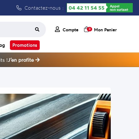
Appel
Contactez-nous :
04 42 11 54 55
non surtaxé
Compte
Mon Panier
0
log
Promotions
ts !
J’en profite