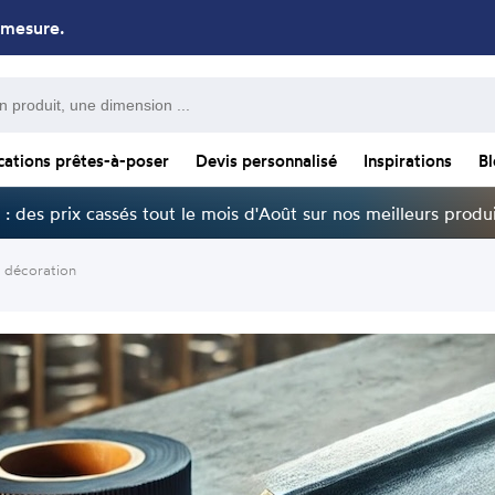
 mesure.
cations prêtes-à-poser
Devis personnalisé
Inspirations
B
: des prix cassés tout le mois d'Août sur nos meilleurs produi
e décoration