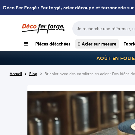
Déco Fer Forgé : Fer forgé, acier découpé et ferronnerie sur
Pièces détachées
Acier sur mesure
Fabri
AOÛT EN FOLIE
Accueil
Blog
Bricoler avec des cornières en acier : Des idées d