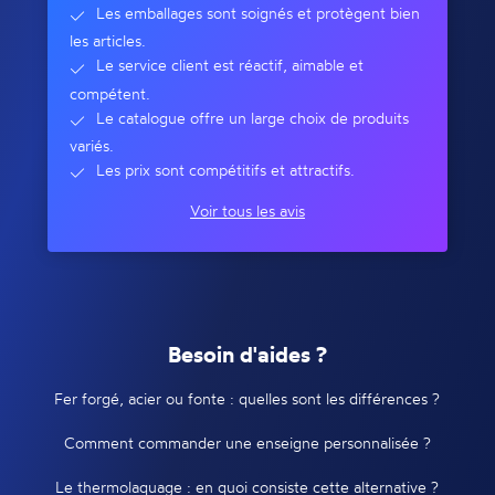
Les emballages sont soignés et protègent bien
les articles.
Le service client est réactif, aimable et
compétent.
Le catalogue offre un large choix de produits
variés.
Les prix sont compétitifs et attractifs.
Voir tous les avis
Besoin d'aides ?
Fer forgé, acier ou fonte : quelles sont les différences ?
Comment commander une enseigne personnalisée ?
Le thermolaquage : en quoi consiste cette alternative ?