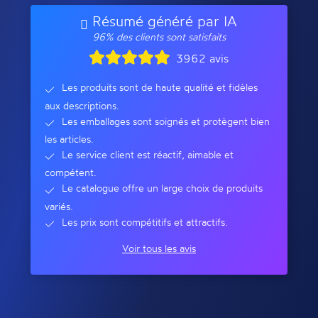
Résumé généré par IA
96% des clients sont satisfaits
3962 avis
Les produits sont de haute qualité et fidèles
aux descriptions.
Les emballages sont soignés et protègent bien
les articles.
Le service client est réactif, aimable et
compétent.
Le catalogue offre un large choix de produits
variés.
Les prix sont compétitifs et attractifs.
Voir tous les avis