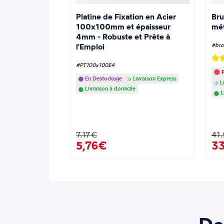
Platine de Fixation en Acier
Bru
100x100mm et épaisseur
mé
4mm - Robuste et Prête à
l'Emploi
#bro
#PT100x100E4
P
En Destockage
Livraison Express
Li
Livraison à domicile
L
7.17€
41
5,76€
3