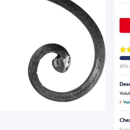
95% d
Desc
Volu
Voi
Che
Si vo