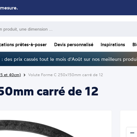
 mesure.
cations prêtes-à-poser
Devis personnalisé
Inspirations
B
: des prix cassés tout le mois d'Août sur nos meilleurs produi
15 et 40cm)
Volute Forme C 250x150mm carré de 12
50mm carré de 12