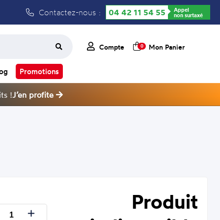
Appel
Contactez-nous :
04 42 11 54 55
non surtaxé
Compte
Mon Panier
0
log
Promotions
ts !
J’en profite
Produit