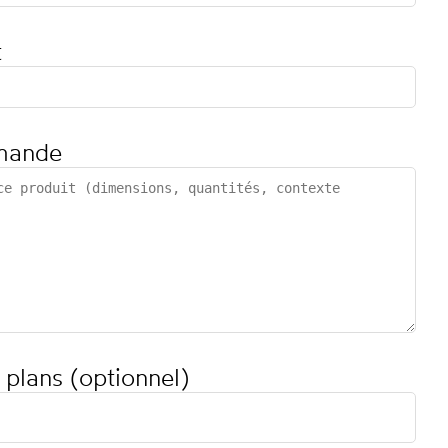
t
mande
 plans (optionnel)