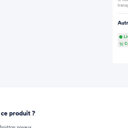
trans
Aut
Li
Co
 ce produit ?
niitton noyaux