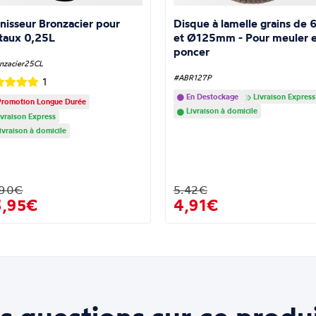
nisseur Bronzacier pour
Disque à lamelle grains de 
taux 0,25L
et Ø125mm - Pour meuler e
poncer
nzacier25CL
#ABR127P
1
En Destockage
Livraison Express
romotion Longue Durée
Livraison à domicile
vraison Express
ivraison à domicile
.90€
5.42€
3,95€
4,91€