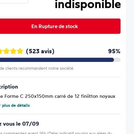
indisponible
En Rupture de stock
(523 avis)
95%
e clients recommandent notre société.
ription
te Forme C 250x150mm carré de 12 finiitton noyaux
r plus de détails
z vous le 07/09
us commandez avant 16h (Délai indicatif soumis aux aléas du