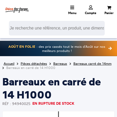
Menu
Compte
Panier
AOÛT EN FOLIE
: des prix cassés tout le mois d'Août sur nos
meilleurs produits !
Accueil
Pièces détachées
Barreaux
Barreaux carré de 14mm
Barreaux en carré de 14 H1000
Barreaux en carré de
14 H1000
EN RUPTURE DE STOCK
RÉF : 94940025