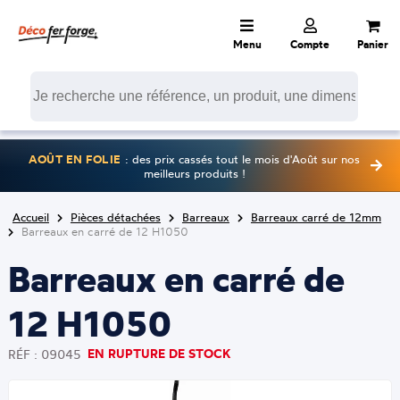
Menu
Compte
Panier
AOÛT EN FOLIE
: des prix cassés tout le mois d'Août sur nos
meilleurs produits !
Accueil
Pièces détachées
Barreaux
Barreaux carré de 12mm
Barreaux en carré de 12 H1050
Barreaux en carré de
12 H1050
EN RUPTURE DE STOCK
RÉF : 09045