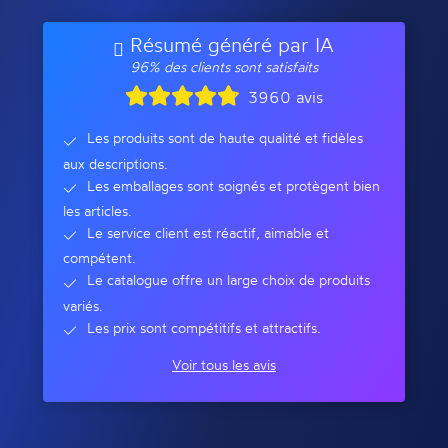
Résumé généré par IA
96% des clients sont satisfaits
3960 avis
Les produits sont de haute qualité et fidèles
aux descriptions.
Les emballages sont soignés et protègent bien
les articles.
Le service client est réactif, aimable et
compétent.
Le catalogue offre un large choix de produits
variés.
Les prix sont compétitifs et attractifs.
Voir tous les avis