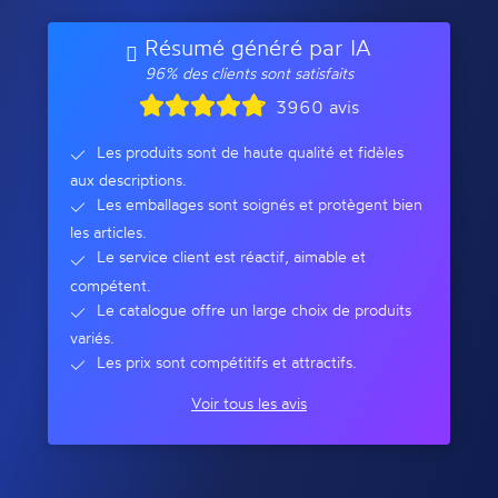
Résumé généré par IA
96% des clients sont satisfaits
3960 avis
Les produits sont de haute qualité et fidèles
aux descriptions.
Les emballages sont soignés et protègent bien
les articles.
Le service client est réactif, aimable et
compétent.
Le catalogue offre un large choix de produits
variés.
Les prix sont compétitifs et attractifs.
Voir tous les avis