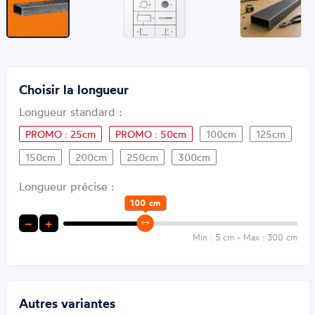
Choisir la longueur
Longueur standard :
PROMO : 25cm
PROMO : 50cm
100cm
125cm
150cm
200cm
250cm
300cm
Longueur précise :
100
cm
−
+
Min : 5 cm - Max : 300 cm
Autres variantes