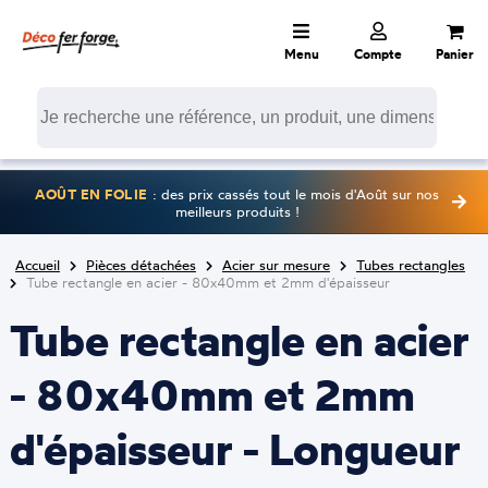
Menu
Compte
Panier
AOÛT EN FOLIE
: des prix cassés tout le mois d'Août sur nos
meilleurs produits !
Accueil
Pièces détachées
Acier sur mesure
Tubes rectangles
Tube rectangle en acier - 80x40mm et 2mm d'épaisseur
Tube rectangle en acier
- 80x40mm et 2mm
d'épaisseur - Longueur